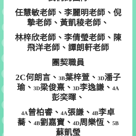
任慧敏老師、李麗明老師、倪
摯老師、黃凱稜老師、
林梓欣老師
、李倩瑩老師、陳
飛洋老師、譚朗軒老師
團契職員
2C何朗言、
葉梓萱、
潘子
3B
3D
瑜、
梁俊熹、
李逸謙、
3D
3D
4A
彭奕暉、
曾柏睿、
張謙、
李卓
4A
4A
4B
蕎、
劉嘉寶、
周樂恆、
4B
4D
5B
蘇凱瑩