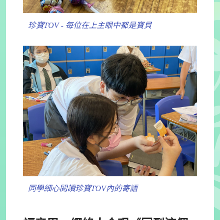
珍寶TOV - 每位在上主眼中都是寶貝
同學細心閱讀珍寶TOV內的寄語