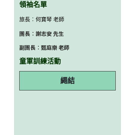
領袖名單
旅長︰何寶琴 老師
團長︰謝志安 先生
副團長︰甄庭樂 老師
童軍訓練活動
繩結