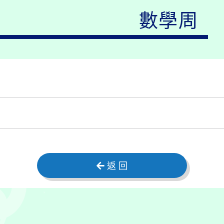
數學周
返 回