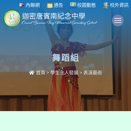
內聯網
通告
校園動態
校外資訊
To
舞蹈組
首頁
>
學生全人發展
>
表演藝術