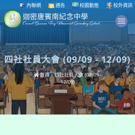
內聯網
通告
校園動態
校外資訊
To
四社社員大會 (09/09 - 12/09)
首頁
>
四社社員大會 (09/09 -
12/09)