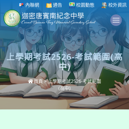
內聯網
通告
校園動態
校外資訊
To
上學期考試2526-考試範圍(高
中)
首頁
>
上學期考試2526-考試範圍
(高中)