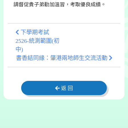
請督促貴子弟勤加溫習，考取優良成績。
下學期考試
2526-統測範圍(初
中)
書香結同緣：肇港兩地師生交流活動
返 回