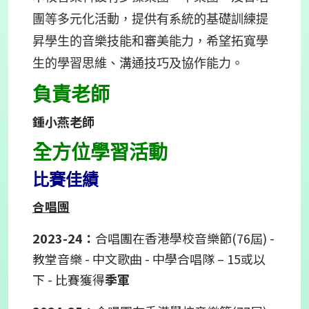
團等多元化活動，提供有系統的基礎訓練提
昇學生的音樂技能和審美能力，希望拓寬學
生的學習思維、溝通技巧及協作能力。
負責老師
鍾小燕老師
全方位學習活動
比賽佳績
合唱團
2023-24
：
合唱團在香港學校音樂節(76屆) -
教堂音樂 - 中文歌曲 - 中學合唱隊 – 15或以
下 - 比賽獲得
季軍