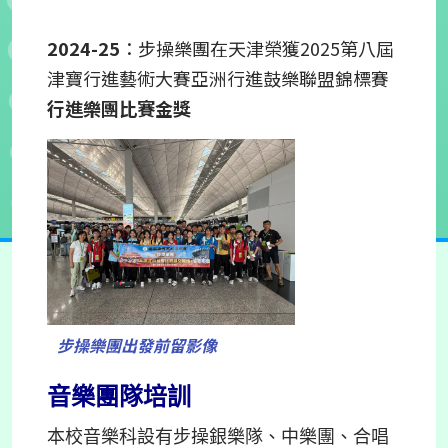
2024-25
：步操樂團在天津榮獲2025第八屆
津寶行進藝術大賽亞洲行進鼓樂聯盟錦標賽
行進樂團比賽金獎
步操樂團出發前留影像
音樂團隊培訓
本校音樂科設有步操銀樂隊、中樂團、合唱