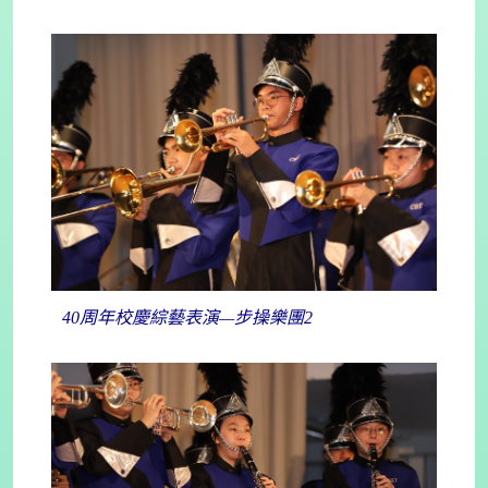
40周年校慶綜藝表演—步操樂團2