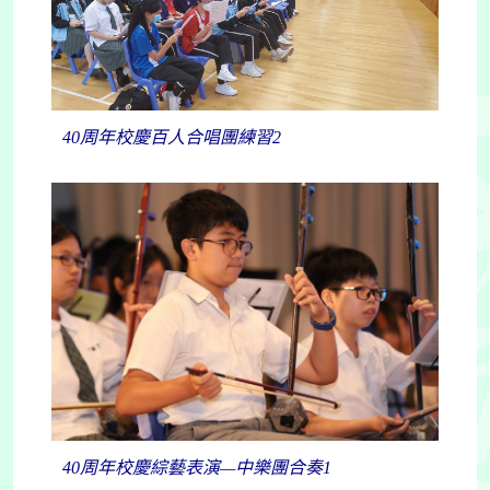
40周年校慶百人合唱團練習2
40周年校慶綜藝表演—中樂團合奏1