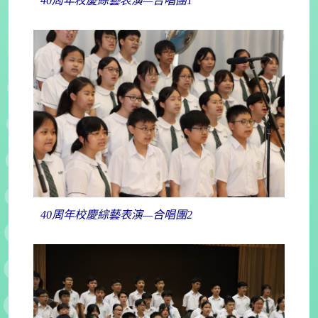
40周年校慶綜藝表演—合唱團1
40周年校慶綜藝表演—合唱團2