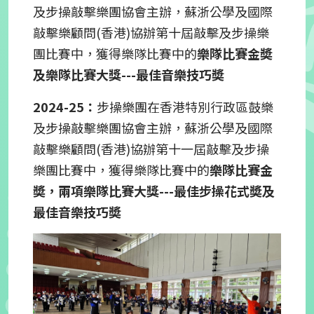
及步操敲擊樂團協會主辦，蘇浙公學及國際
敲擊樂顧問(香港)協辦第十屆敲擊及步操樂
團比賽中，獲得樂隊比賽中的
樂隊比賽金奬
及樂隊比賽大獎
---
最佳音樂技巧奬
2024-25
：
步操樂團在香港特別行政區鼓樂
及步操敲擊樂團協會主辦，蘇浙公學及國際
敲擊樂顧問(香港)協辦第十一屆敲擊及步操
樂團比賽中，獲得樂隊比賽中的
樂隊比賽金
奬，兩項樂隊比賽大獎
---
最佳步操花式奬及
最佳音樂技巧奬