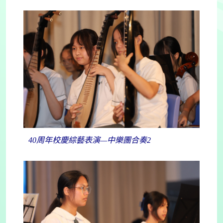
40周年校慶綜藝表演—中樂團合奏2