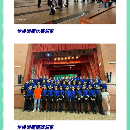
步操樂團比賽留影
步操樂團獲獎留影