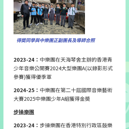
得奬同學與中樂團正副團長及導師合照
2023-24
：
中樂團在天海琴舍主辦的香港青
少年音樂公開賽2024大型樂團A(以錄影形式
參賽)獲得優季軍
2024-25
：
中樂團在第二十屆國際音樂藝術
大賽2025中樂團少年A組獲得金奬
步操樂團
2023-24
：
步操樂團在香港特別行政區鼓樂