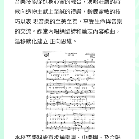
音樂技能促進身心靈的融合，演唱莊嚴的詩
歌向造物主獻上至誠的禮讚，鍛鍊靈敏的技
巧以表 現音樂的至美至善，享受生命與音樂
的交流。課堂內唱誦聖詩和勵志內容歌曲，
潛移默化建立 正向思維。
本校音樂科設有步操樂團、中樂團、及合唱