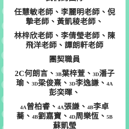
任慧敏老師、李麗明老師、倪
摯老師、黃凱稜老師、
林梓欣老師
、李倩瑩老師、陳
飛洋老師、譚朗軒老師
團契職員
2C何朗言、
葉梓萱、
潘子
3B
3D
瑜、
梁俊熹、
李逸謙、
3D
3D
4A
彭奕暉、
曾柏睿、
張謙、
李卓
4A
4A
4B
蕎、
劉嘉寶、
周樂恆、
4B
4D
5B
蘇凱瑩