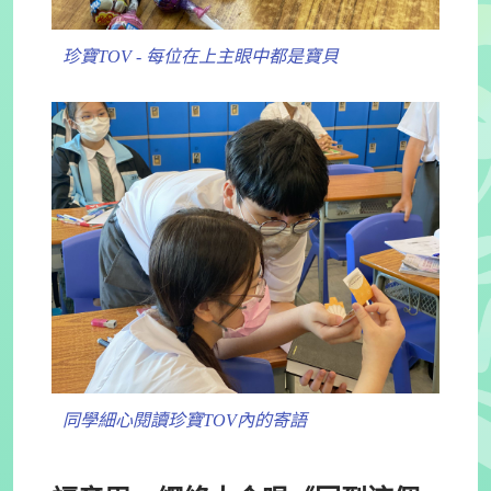
珍寶TOV - 每位在上主眼中都是寶貝
同學細心閱讀珍寶TOV內的寄語