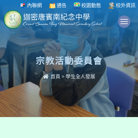
內聯網
通告
校園動態
校外資訊
To
宗教活動委員會
首頁
>
學生全人發展