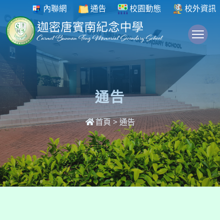
內聯網
通告
校園動態
校外資訊
To
通告
首頁
>
通告