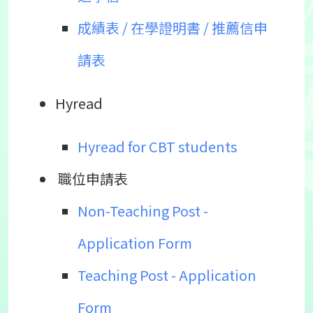
成績表 / 在學證明書 / 推薦信申
請表
Hyread
Hyread for CBT students
職位申請表
Non-Teaching Post -
Application Form
Teaching Post - Application
Form