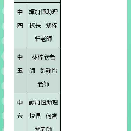
中
譚加恒助理
四
校長
黎梓
軒老師
中
林梓欣老
五
師
葉靜怡
老師
中
譚加恒助理
六
校長
何寶
琴老師