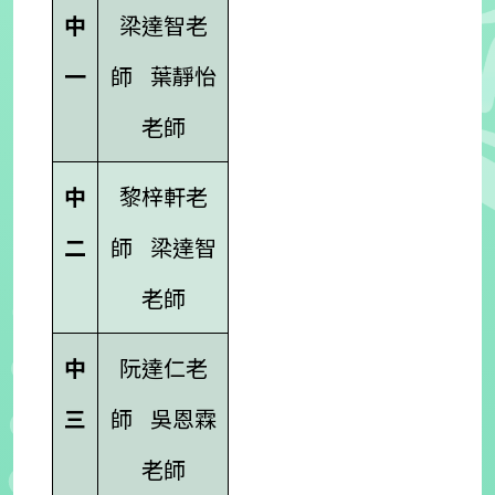
中
梁達智老
一
師
葉靜怡
老師
中
黎梓軒老
二
師
梁達智
老師
中
阮達仁老
三
師
吳恩霖
老師