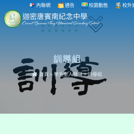
內聯網
通告
校園動態
校外
訓導組
首頁
>
學生全人發展
>
訓導組