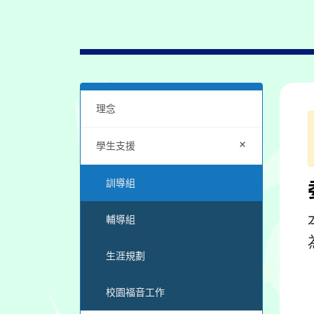
理念
+
學生支援
訓導組
輔導組
生涯規劃
校園福音工作