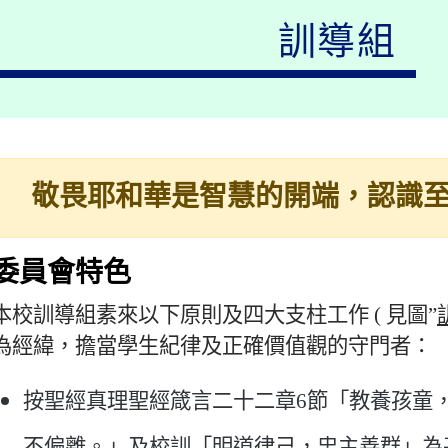
訓導組
敬畏耶和華是智慧的開端，認識
委員會特色
本校訓導組素來以下原則及四大支柱工作 ( 見圖”
為經緯，擔當學生紀律及正確價值觀的守門者：
按聖經真理聖經箴言二十二章6節「教養孩童
不偏離。」及校訓「明道律己，忠主善群」為