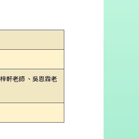
黎梓軒老師 、吳恩霖老