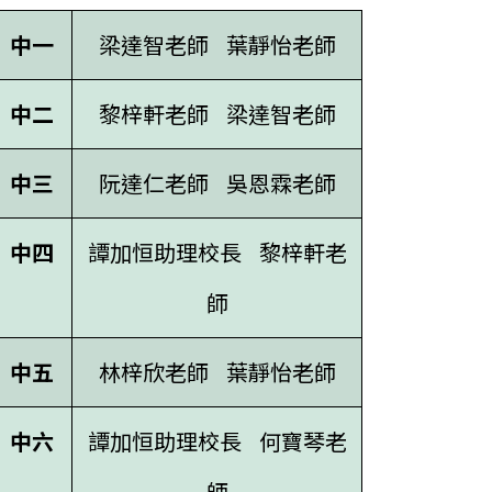
中一
梁達智老師
葉靜怡老師
中二
黎梓軒老師
梁達智老師
中三
阮達仁老師
吳恩霖老師
中四
譚加恒助理校長
黎梓軒老
師
中五
林梓欣老師
葉靜怡老師
中六
譚加恒助理校長
何寶琴老
師