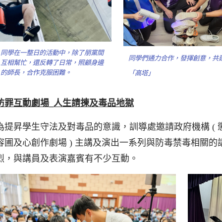
同學在一整日的活動中，除了朋黨間
同學們通力合作，發揮創意，共
互相幫忙，還反轉了日常，照顧身邊
的師長，合作克服困難。
「高塔」
防罪互動劇場
_
人生請揀及毒品地獄
為提昇學生守法及對毒品的意識，訓導處邀請政府機構 ( 懲教
容圃及心創作劇場 ) 主講及演出一系列與防毒禁毒相關
烈，與講員及表演嘉賓有不少互動。