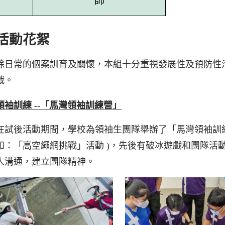
活動花絮
除日常的個案訓育及關懷，本組十分重視發展性及預防性
戰。
領
袖
訓練 --
「馬灣領袖訓練營」
在試後活動期間，學校為領袖生團隊舉辦了「馬灣領袖訓練
如：「高空繩網挑戰」活動 )，先後有破冰遊戲和團隊活
人溝通，建立團隊精神。