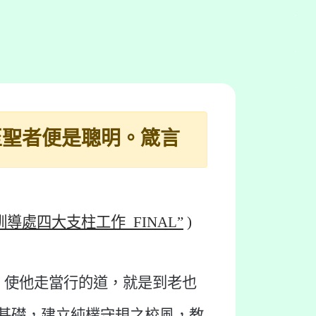
至聖者便是聰明。箴言
訓導處四大支柱工作
_FINAL”
)
，使他走當行的道，就是到老也
基礎，建立純樸守規之校風，教