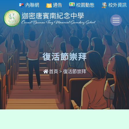
內聯網
通告
校園動態
校外資訊
To
復活節崇拜
首頁
>
復活節崇拜