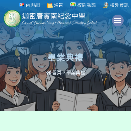
內聯網
通告
校園動態
校外資訊
To
畢業典禮
首頁
>
畢業典禮