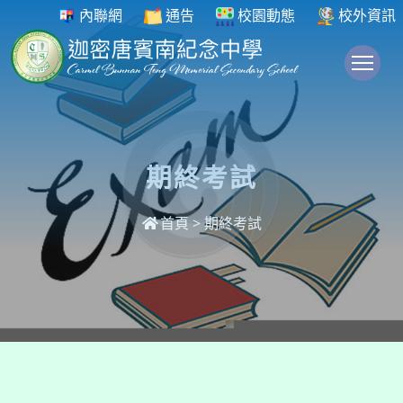
內聯網
通告
校園動態
校外資訊
To
期終考試
首頁
>
期終考試