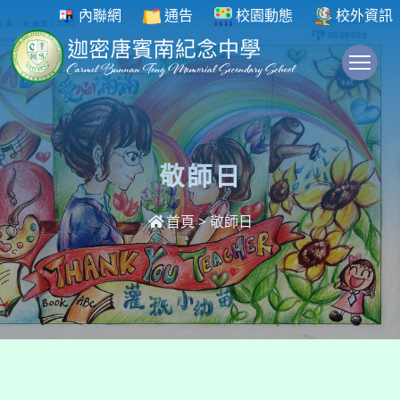
內聯網
通告
校園動態
校外資訊
To
敬師日
首頁
>
敬師日