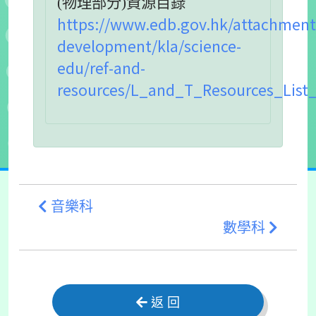
(物理部分)資源目錄
https://www.edb.gov.hk/attachment
development/kla/science-
edu/ref-and-
resources/L_and_T_Resources_List
音樂科
數學科
返 回