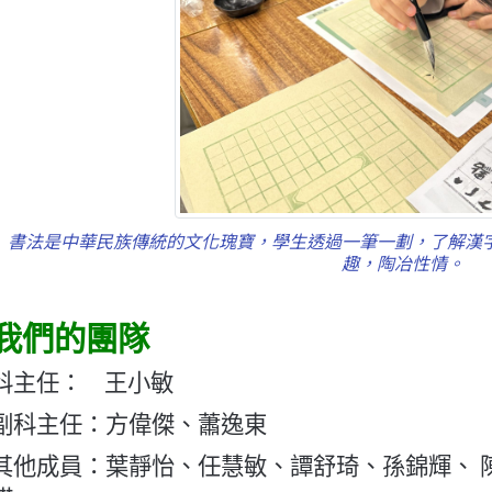
書法是中華民族傳統的文化瑰寶，學生透過一筆一劃，了解漢
趣，陶冶性情。
我們的團隊
科主任： 王小敏
副科主任：方偉傑、蕭逸東
其他成員：葉靜怡、任慧敏、譚舒琦、孫錦輝、 