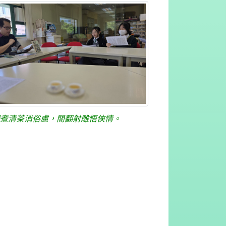
慢煮清茶消俗慮，閒翻射雕悟俠情。