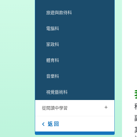
旅遊與款待科
電腦科
家政科
體育科
音樂科
視覺藝術科
+
從閱讀中學習
返 回