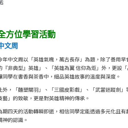
諾
全方位學習活動
中文周
今年中文周以「英雄氣魄，萬古長存」為題，除了善用早
的『非典型』英雄」、「英雄為翼 信仰為炬」外，更設
讓同學在書香與茶香中，細品英雄故事的溫度與深度。
此外，「麵塑關羽」、「三國皮影戲」、「武當迷蹤劍」
技藝」的致敬，更是對英雄精神的傳承。
為期四天的活動轉瞬即逝，相信同學定能透過多元化且有
精神的認識。