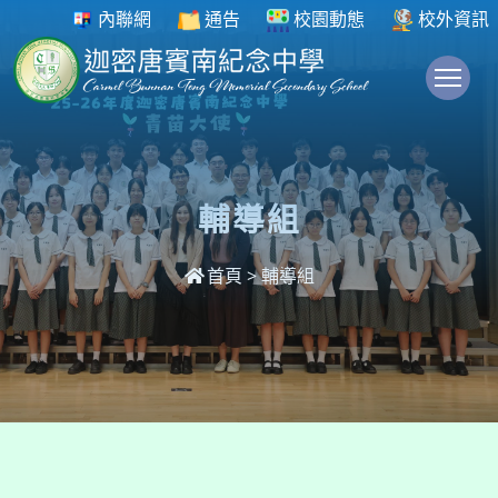
內聯網
通告
校園動態
校外資訊
To
輔導組
首頁
>
輔導組