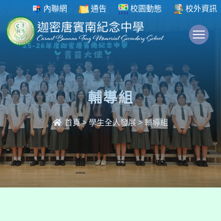
內聯網
通告
校園動態
校外資訊
To
輔導組
首頁
>
學生全人發展
>
輔導組