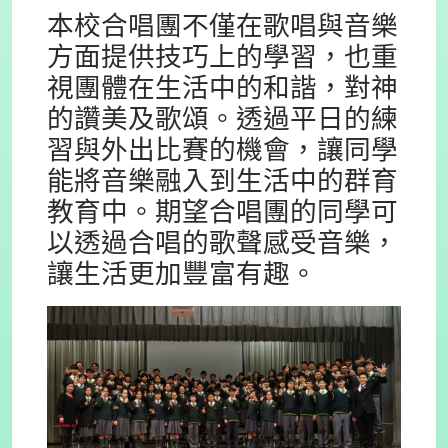
本校合唱團不僅在歌唱與音樂
方面提供技巧上的學習，也重
視團體在生活中的和諧，對神
的讚美及歌頌。透過平日的練
習與外出比賽的機會，讓同學
能將音樂融入到生活中的群育
教育中。期望合唱團的同學可
以透過合唱的歌聲感受音樂，
讓生活更加豐富有趣。