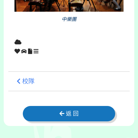
中樂團
校隊
返 回