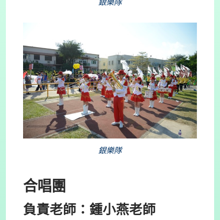
銀樂隊
銀樂隊
合唱團
負責老師：鍾小燕老師