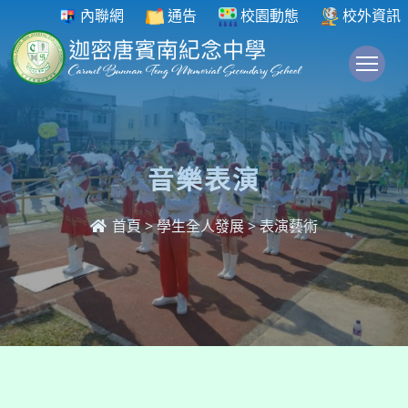
內聯網
通告
校園動態
校外資訊
To
音樂表演
首頁
>
學生全人發展
>
表演藝術