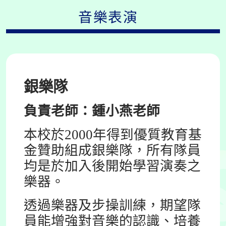
音樂表演
銀樂隊
負責老師：鍾小燕老師
本校於2000年得到優質教育基
金贊助組成銀樂隊，所有隊員
均是於加入後開始學習演奏之
樂器。
透過樂器及步操訓練，期望隊
員能增強對音樂的認識、培養