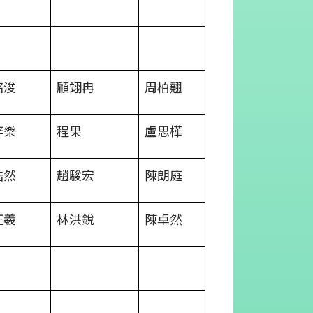
銘浚
顧翊冉
周柏翹
梓樂
程果
盧思樺
浩然
趙駿宏
陳朗庭
正羲
林洪銳
陳卓然