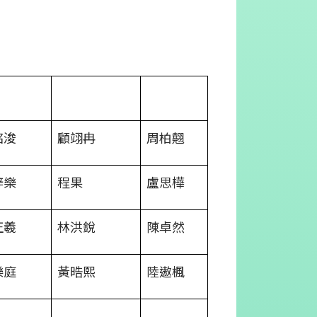
銘浚
顧翊冉
周柏翹
梓樂
程果
盧思樺
正羲
林洪銳
陳卓然
樂庭
黃晧熙
陸遨楓