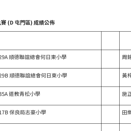
比賽
(D
屯門區
)
成績公佈
29A 順德聯誼總會何日東小學
周
29B 順德聯誼總會何日東小學
黃
35A 道教青松小學
施
17B 保良局志豪小學
田