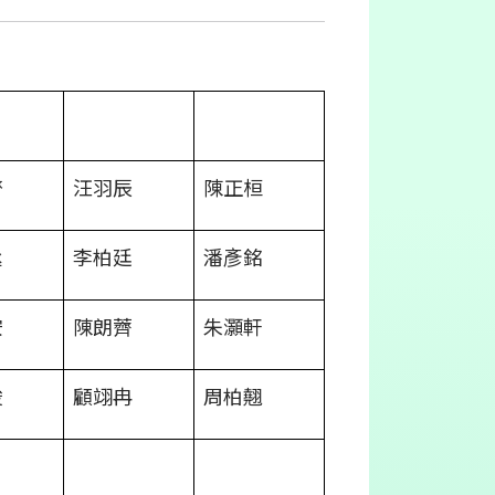
齊
汪羽辰
陳正桓
丞
李柏廷
潘彥銘
安
陳朗薺
朱灝軒
浚
顧翊冉
周柏翹