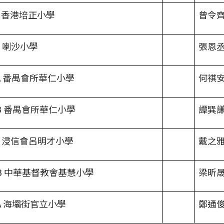
0A 香港培正小學
曾令
B 喇沙小學
張恩
6A 番禺會所華仁小學
何祺
6B 番禺會所華仁小學
譚巽
5A 浸信會呂明才小學
戴之
2B 中華基督教會基慧小學
梁昕
9A 海壩街官立小學
鄭通