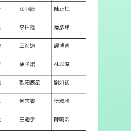
齊
汪羽辰
陳正桓
丞
李柏廷
潘彥銘
安
王海迪
譚博睿
謙
徐子諾
林以淳
雅
歐阳辰星
劉如初
晟
何志睿
傅淑雅
俊
王驰宇
陳曉宏