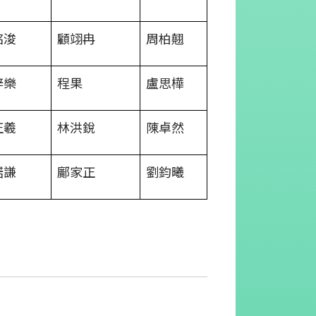
銘浚
顧翊冉
周柏翹
梓樂
程果
盧思樺
正羲
林洪銳
陳卓然
諾謙
鄺家正
劉鈞曦