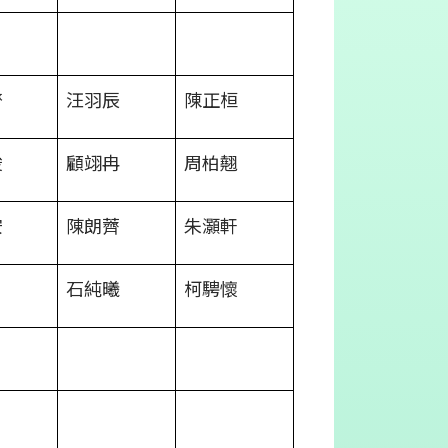
齊
汪羽辰
陳正桓
浚
顧翊冉
周柏翹
安
陳朗薺
朱灝軒
石純曦
柯騁懷