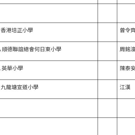
0A 香港培正小學
曾令
9A 順德聯誼總會何日東小學
周銘
A 英華小學
陳泰
5A 九龍塘宣道小學
江漢