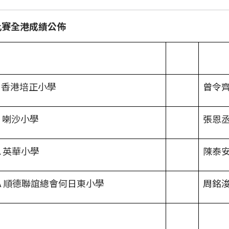
比賽全港成績公佈
0A 香港培正小學
曾令
B 喇沙小學
張恩
A 英華小學
陳泰
9A 順德聯誼總會何日東小學
周銘