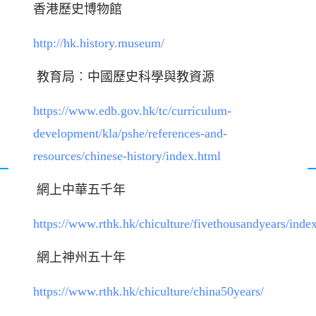
香港歷史博物館
http://hk.history.museum/
教育局︰中國歷史科學與教資源
https://www.edb.gov.hk/tc/curriculum-
development/kla/pshe/references-and-
resources/chinese-history/index.html
網上中華五千年
https://www.rthk.hk/chiculture/fivethousandyears/inde
網上神州五十年
https://www.rthk.hk/chiculture/china50years/