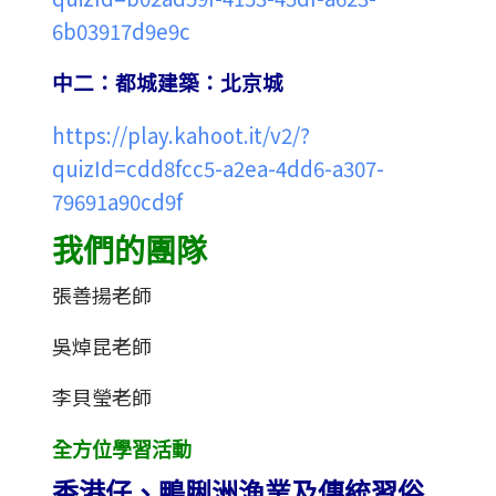
6b03917d9e9c
中二：都城建築：北京城
https://play.kahoot.it/v2/?
quizId=cdd8fcc5-a2ea-4dd6-a307-
79691a90cd9f
我們的團隊
張善揚
老師
吳焯昆
老師
李貝瑩
老師
全方位學習活動
香港仔、鴨脷洲漁業及傳統習俗