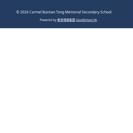
© 2026
Carmel Bunnan Tong Memorial Secondary School
.
Powered by
教育傳媒集團
‧
GoodSchool.hk
.