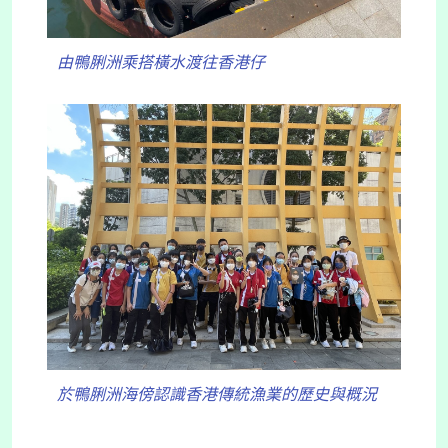
由鴨脷洲乘搭橫水渡往香港仔
於鴨脷洲海傍認識香港傳統漁業的歷史與概況