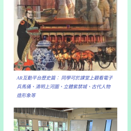
AR互動平台歷史篇︰ 同學可於課堂上觀看電子
兵馬俑、清明上河圖、立體紫禁城、古代人物
造形象等