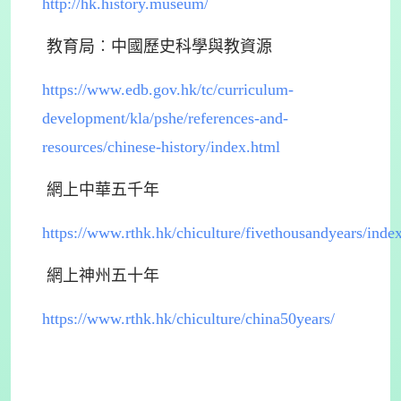
http://hk.history.museum/
教育局︰中國歷史科學與教資源
https://www.edb.gov.hk/tc/curriculum-
development/kla/pshe/references-and-
resources/chinese-history/index.html
網上中華五千年
https://www.rthk.hk/chiculture/fivethousandyears/inde
網上神州五十年
https://www.rthk.hk/chiculture/china50years/