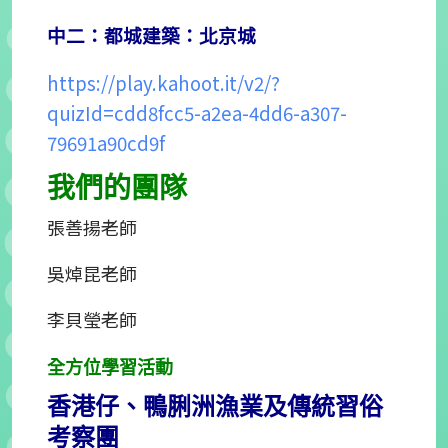
中二：都城建築：北京城
https://play.kahoot.it/v2/?
quizId=cdd8fcc5-a2ea-4dd6-a307-
79691a90cd9f
我們的團隊
張善揚
老師
吳焯昆
老師
李貝瑩
老師
全方位學習活動
香港仔、鴨脷洲漁業及傳統習俗
考察團